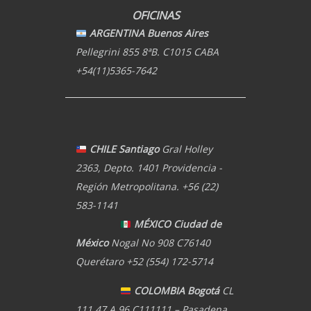
OFICINAS
ARGENTINA Buenos Aires
Pellegrini 855 8ªB. C1015 CABA
+54(11)5365-7642
CHILE Santiago
Gral Holley
2363, Depto. 1401 Providencia -
Región Metropolitana. +56 (22)
583-1141
MÉXICO Ciudad de
México
Nogal No 908 C76140
Querétaro +52 (554) 172-5714
COLOMBIA Bogotá
CL
111 47 A 96 C111111 – Pasadena