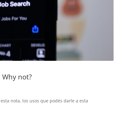
? Why not?
esta nota, los usos que podés darle a esta