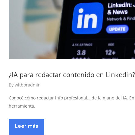
¿IA para redactar contenido en Linkedin
By
witboradmin
Conocé cómo redactar info profesional… de la mano del IA. En 
herramienta.