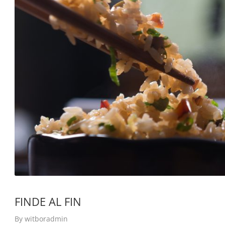
FINDE AL FIN
By
witboradmin