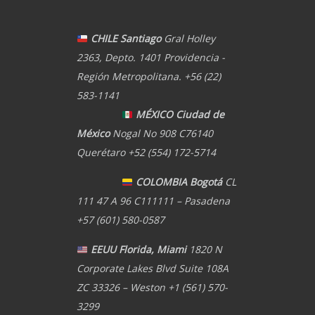
CHILE Santiago
Gral Holley
2363, Depto. 1401 Providencia -
Región Metropolitana. +56 (22)
583-1141
MÉXICO Ciudad de
México
Nogal No 908 C76140
Querétaro +52 (554) 172-5714
COLOMBIA Bogotá
CL
111 47 A 96 C111111 – Pasadena
+57 (601) 580-0587
EEUU Florida, Miami
1820 N
Corporate Lakes Blvd Suite 108A
ZC 33326 – Weston +1 (561) 570-
3299