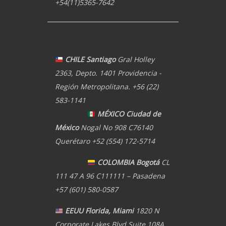
+54(11)5365-7642
CHILE Santiago
Gral Holley
2363, Depto. 1401 Providencia -
Región Metropolitana. +56 (22)
583-1141
MÉXICO Ciudad de
México
Nogal No 908 C76140
Querétaro +52 (554) 172-5714
COLOMBIA Bogotá
CL
111 47 A 96 C111111 – Pasadena
+57 (601) 580-0587
EEUU Florida, Miami
1820 N
Corporate Lakes Blvd Suite 108A