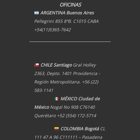
OFICINAS
ARGENTINA Buenos Aires
Pellegrini 855 8ªB. C1015 CABA
+54(11)5365-7642
CHILE Santiago
Gral Holley
2363, Depto. 1401 Providencia -
Región Metropolitana. +56 (22)
583-1141
MÉXICO Ciudad de
México
Nogal No 908 C76140
Querétaro +52 (554) 172-5714
COLOMBIA Bogotá
CL
111 47 A 96 C111111 – Pasadena