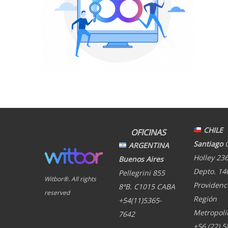
CHILE
OFICINAS
Santiago
ARGENTINA
Holley 236
Buenos Aires
Depto. 14
Pellegrini 855
Witbor®. All rights
Providenci
8ªB. C1015 CABA
reserved
Región
+54(11)5365-
Metropoli
7642
+56 (22) 5