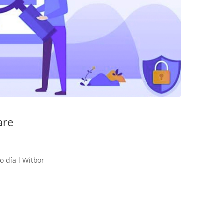
are
o día l Witbor