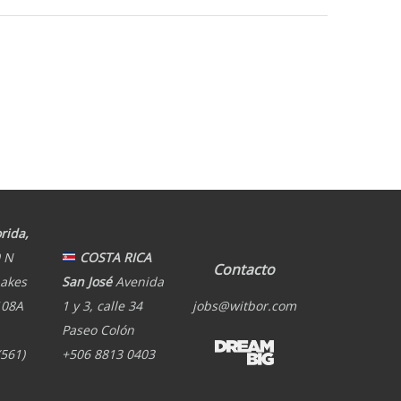
rida,
 N
COSTA RICA
Contacto
Lakes
San José
Avenida
108A
1 y 3, calle 34
jobs@witbor.com
Paseo Colón
(561)
+506 8813 0403