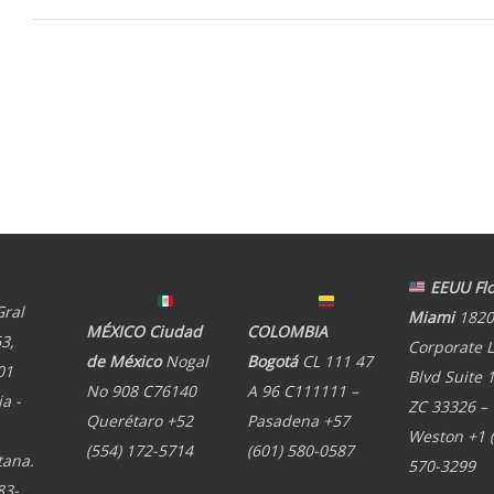
EEUU Flo
Gral
Miami
1820
MÉXICO Ciudad
COLOMBIA
3,
Corporate 
de México
Nogal
Bogotá
CL 111 47
01
Blvd Suite 
No 908 C76140
A 96 C111111 –
a -
ZC 33326 –
Querétaro +52
Pasadena +57
Weston +1 
(554) 172-5714
(601) 580-0587
tana.
570-3299
83-