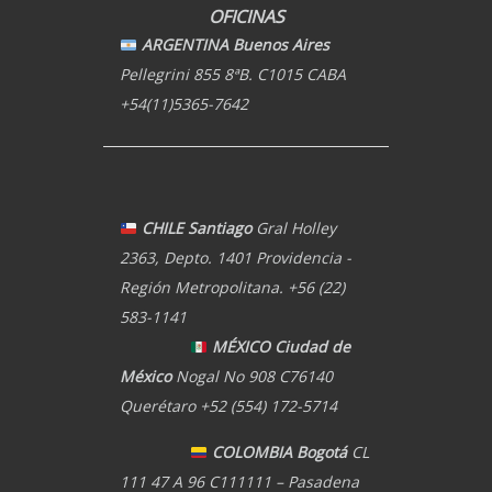
OFICINAS
ARGENTINA Buenos Aires
Pellegrini 855 8ªB. C1015 CABA
+54(11)5365-7642
CHILE Santiago
Gral Holley
2363, Depto. 1401 Providencia -
Región Metropolitana. +56 (22)
583-1141
MÉXICO Ciudad de
México
Nogal No 908 C76140
Querétaro +52 (554) 172-5714
COLOMBIA Bogotá
CL
111 47 A 96 C111111 – Pasadena