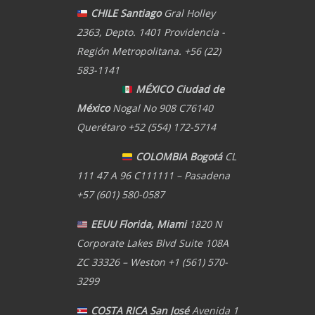
CHILE Santiago
Gral Holley
2363, Depto. 1401 Providencia -
Región Metropolitana. +56 (22)
583-1141
MÉXICO Ciudad de
México
Nogal No 908 C76140
Querétaro +52 (554) 172-5714
COLOMBIA Bogotá
CL
111 47 A 96 C111111 – Pasadena
+57 (601) 580-0587
EEUU Florida, Miami
1820 N
Corporate Lakes Blvd Suite 108A
ZC 33326 – Weston +1 (561) 570-
3299
COSTA RICA San José
Avenida 1