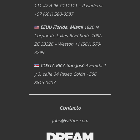
111 47 A 96 C111111 – Pasadena
+57 (601) 580-0587
EEUU Florida, Miami
1820 N
Corporate Lakes Blvd Suite 108A
ZC 33326 – Weston +1 (561) 570-
3299
COSTA RICA San José
Avenida 1
y 3, calle 34 Paseo Colón +506
8813 0403
Contacto
jobs@witbor.com