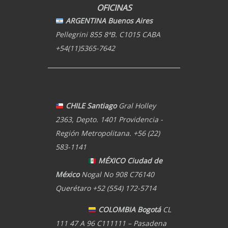
OFICINAS
ARGENTINA Buenos Aires
Pellegrini 855 8ªB. C1015 CABA
+54(11)5365-7642
CHILE Santiago
Gral Holley
2363, Depto. 1401 Providencia -
Región Metropolitana. +56 (22)
583-1141
MÉXICO Ciudad de
México
Nogal No 908 C76140
Querétaro +52 (554) 172-5714
COLOMBIA Bogotá
CL
111 47 A 96 C111111 – Pasadena