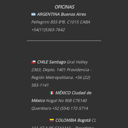
OFICINAS
ARGENTINA Buenos Aires
Pellegrini 855 8ªB. C1015 CABA
+54(11)5365-7642
CHILE Santiago
Gral Holley
2363, Depto. 1401 Providencia -
Región Metropolitana. +56 (22)
583-1141
MÉXICO Ciudad de
México
Nogal No 908 C76140
Querétaro +52 (554) 172-5714
COLOMBIA Bogotá
CL
111 47 A 96 C111111 – Pasadena