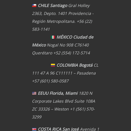
CHILE Santiago
Gral Holley
2363, Depto. 1401 Providencia -
Región Metropolitana. +56 (22)
583-1141
MÉXICO Ciudad de
México
Nogal No 908 C76140
Querétaro +52 (554) 172-5714
COLOMBIA Bogotá
CL
111 47 A 96 C111111 – Pasadena
+57 (601) 580-0587
EEUU Florida, Miami
1820 N
Corporate Lakes Blvd Suite 108A
ZC 33326 – Weston +1 (561) 570-
3299
COSTA RICA San José
Avenida 1