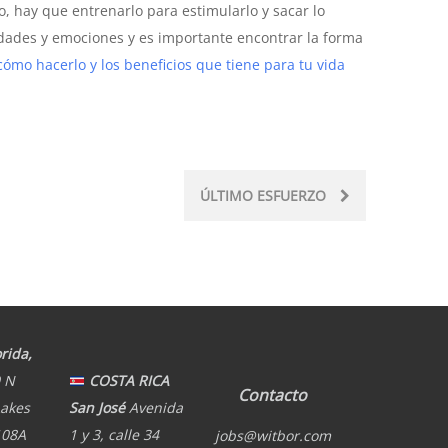
, hay que entrenarlo para estimularlo y sacar lo
vidades y emociones y es importante encontrar la forma
ómo hacerlo y los beneficios que tiene para tu vida
ÚLTIMO ESFUERZO
rida,
 N
COSTA RICA
Contacto
Lakes
San José
Avenida
108A
1 y 3, calle 34
jobs@witbor.com