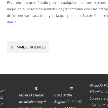
El cerebro es un músculo y como cualquiera de nuestro cuerpo
mejor de él. Nuestros hemisferios (2) controlan diversas acti
de “incentivar” cada inteligencia que podemos hacer.
Conocé c
diaria.
Post
MAILS EFICIENTES
navigation
EEUU Flo
Gral
Miami
1820
MÉXICO Ciudad
COLOMBIA
3,
Corporate 
de México
Nogal
Bogotá
CL 111 47
01
Blvd Suite 