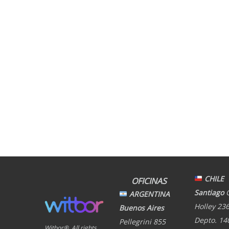
CHILE
OFICINAS
Santiago
ARGENTINA
Holley 236
Buenos Aires
Depto. 14
Pellegrini 855
Witbor®. All rights