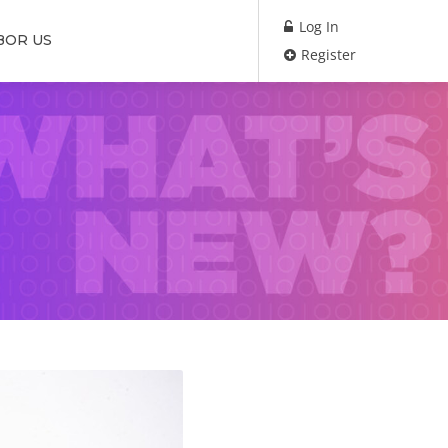
Log In
BOR US
Register