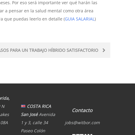
eses. Por eso será importante ver qué harán las
r a pensar en la salud mental como otra área
a que puedas leerlo en detalle (
GUIA SALARIAL
)
ASOS PARA UN TRABAJO HÍBRIDO SATISFACTORIO
rida,
 N
COSTA RICA
Contacto
Lakes
San José
Avenida
108A
1 y 3, calle 34
jobs@witbor.com
Paseo Colón