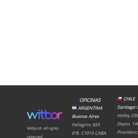
CHILE
OFICINAS
Santiago
ARGENTINA
Holley 236
Buenos Aires
Depto. 14
Pellegrini 855
Witbor®. All rights
Providenci
8ªB. C1015 CABA
reserved