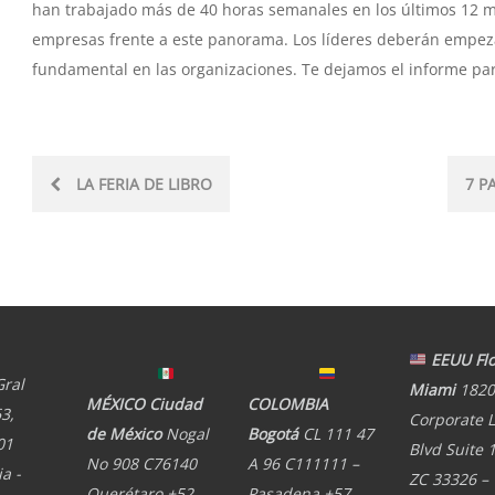
han trabajado más de 40 horas semanales en los últimos 12 m
empresas frente a este panorama. Los líderes deberán empeza
fundamental en las organizaciones. Te dejamos el informe par
Post
LA FERIA DE LIBRO
7 P
navigation
EEUU Flo
Gral
Miami
1820
MÉXICO Ciudad
COLOMBIA
3,
Corporate 
de México
Nogal
Bogotá
CL 111 47
01
Blvd Suite 
No 908 C76140
A 96 C111111 –
a -
ZC 33326 –
Querétaro +52
Pasadena +57