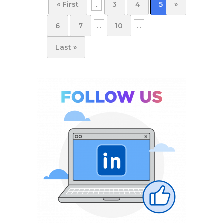
« First
...
3
4
5
»
6
7
...
10
...
Last »