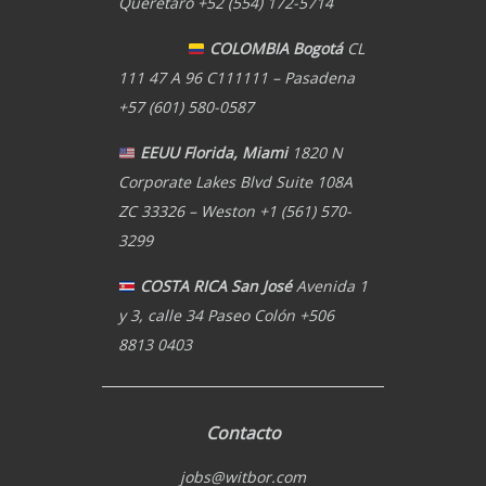
Querétaro +52 (554) 172-5714
COLOMBIA Bogotá
CL
111 47 A 96 C111111 – Pasadena
+57 (601) 580-0587
EEUU Florida, Miami
1820 N
Corporate Lakes Blvd Suite 108A
ZC 33326 – Weston +1 (561) 570-
3299
COSTA RICA San José
Avenida 1
y 3, calle 34 Paseo Colón +506
8813 0403
Contacto
jobs@witbor.com