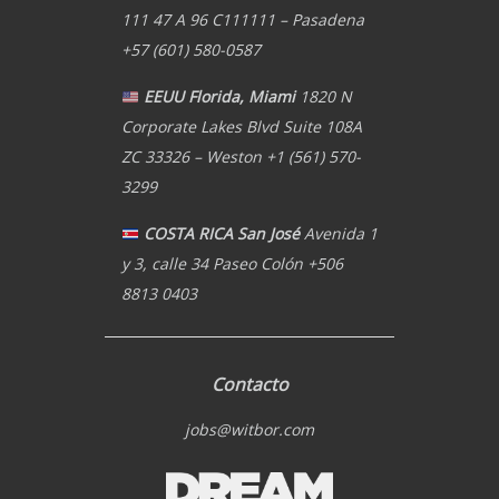
111 47 A 96 C111111 – Pasadena
+57 (601) 580-0587
EEUU Florida, Miami
1820 N
Corporate Lakes Blvd Suite 108A
ZC 33326 – Weston +1 (561) 570-
3299
COSTA RICA San José
Avenida 1
y 3, calle 34 Paseo Colón +506
8813 0403
Contacto
jobs@witbor.com