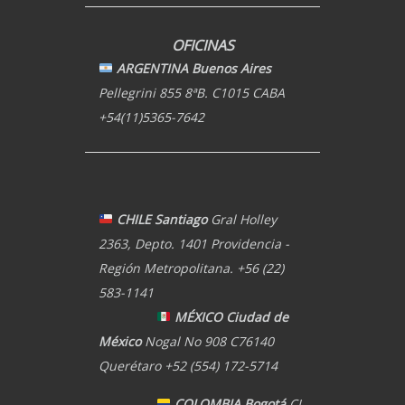
OFICINAS
ARGENTINA Buenos Aires
Pellegrini 855 8ªB. C1015 CABA
+54(11)5365-7642
CHILE Santiago
Gral Holley
2363, Depto. 1401 Providencia -
Región Metropolitana. +56 (22)
Full Time
583-1141
MÉXICO Ciudad de
México
Nogal No 908 C76140
Querétaro +52 (554) 172-5714
COLOMBIA Bogotá
CL